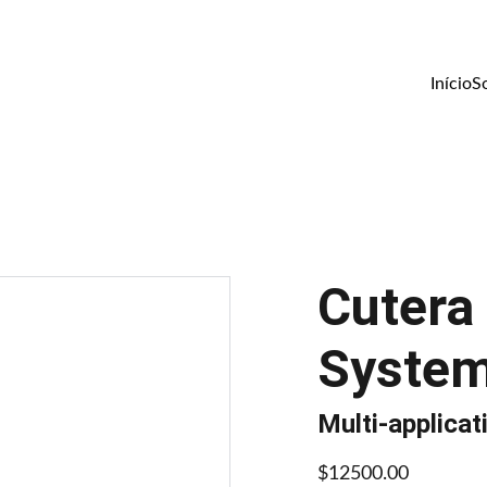
Início
S
Cutera
Syste
Multi-applicat
$12500.00