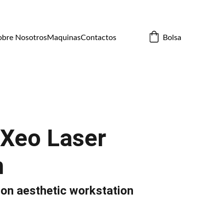
Bolsa
obre Nosotros
Maquinas
Contactos
 Xeo Laser
m
ion aesthetic workstation