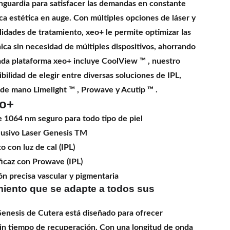
nguardia para satisfacer las demandas en constante
ca estética en auge. Con múltiples opciones de láser y
lidades de tratamiento, xeo+ le permite optimizar las
ica sin necesidad de múltiples dispositivos, ahorrando
ada plataforma xeo+ incluye CoolView ™ , nuestro
ibilidad de elegir entre diversas soluciones de IPL,
de mano Limelight ™ , Prowave y Acutip ™ .
eo+
 1064 nm seguro para todo tipo de piel
lusivo Laser Genesis TM
 con luz de cal (IPL)
ficaz con Prowave (IPL)
ión precisa vascular y pigmentaria
iento que se adapte a todos sus
Genesis de Cutera está diseñado para ofrecer
sin tiempo de recuperación. Con una longitud de onda